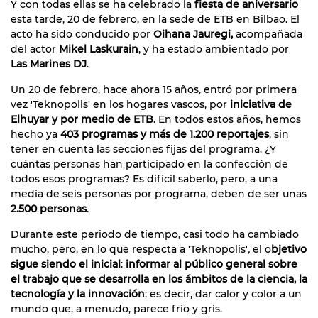
Y con todas ellas se ha celebrado la
fiesta de aniversario
esta tarde, 20 de febrero, en la sede de ETB en Bilbao. El
acto ha sido conducido por
Oihana Jauregi,
acompañada
del actor
Mikel Laskurain
, y ha estado ambientado por
Las Marines DJ
.
Un 20 de febrero, hace ahora 15 años, entró por primera
vez 'Teknopolis' en los hogares vascos, por
iniciativa de
Elhuyar y por medio de ETB
. En todos estos años, hemos
hecho ya
403 programas y más de 1.200 reportajes
, sin
tener en cuenta las secciones fijas del programa. ¿Y
cuántas personas han participado en la confección de
todos esos programas? Es difícil saberlo, pero, a una
media de seis personas por programa, deben de ser unas
2.500 personas
.
Durante este periodo de tiempo, casi todo ha cambiado
mucho, pero, en lo que respecta a 'Teknopolis'
,
el o
bjetivo
sigue siendo el inicial
:
informar al público general sobre
el trabajo que se desarrolla en los ámbitos de la ciencia, la
tecnología y la innovación
; es decir, dar calor y color a un
mundo que, a menudo, parece frío y gris.