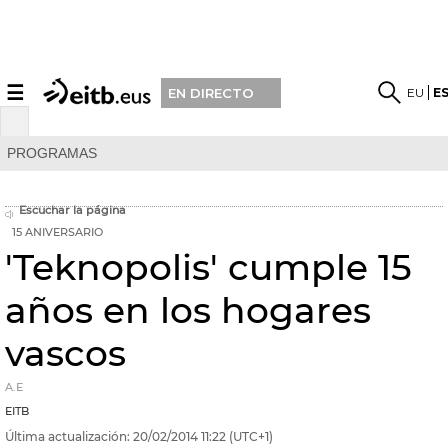
☰
EU
E
EN DIRECTO
PROGRAMAS
Escuchar la página
15 ANIVERSARIO
'Teknopolis' cumple 15
años en los hogares
vascos
A.E
EITB
Última actualización:
20/02/2014
11:22
(UTC+1)