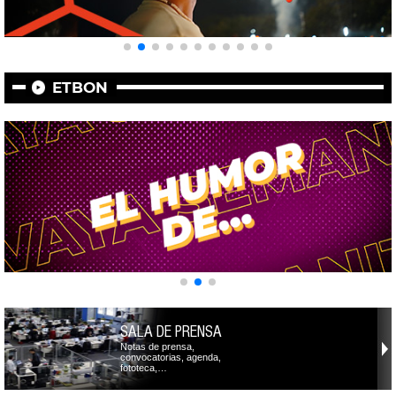
ETBON
SALA DE PRENSA
Notas de prensa,
convocatorias, agenda,
fototeca,…