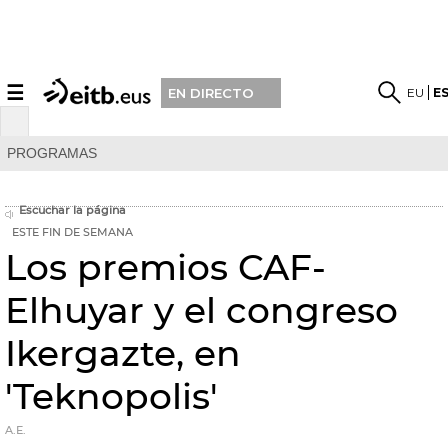
☰
EU
E
EN DIRECTO
PROGRAMAS
Escuchar la página
ESTE FIN DE SEMANA
Los premios CAF-
Elhuyar y el congreso
Ikergazte, en
'Teknopolis'
A.E.