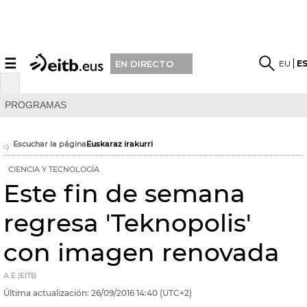
☰
EU
E
EN DIRECTO
PROGRAMAS
Escuchar la página
Euskaraz irakurri
CIENCIA Y TECNOLOGÍA
Este fin de semana
regresa 'Teknopolis'
con imagen renovada
A.E.|EITB
Última actualización:
26/09/2016
14:40
(UTC+2)