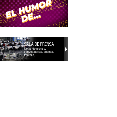
SALA DE PRENSA
Notas de prensa,
convocatorias, agenda,
fototeca,…