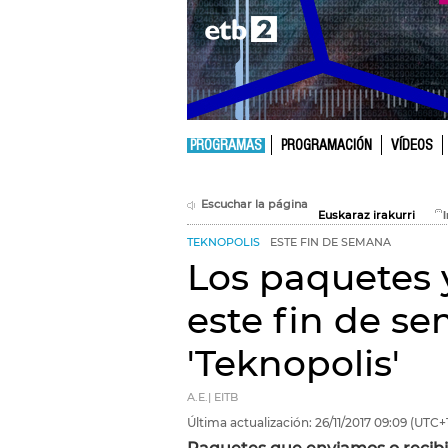
PROGRAMAS
PROGRAMACIÓN
VÍDEOS
Escuchar la página
Euskaraz irakurri
TEKNOPOLIS
ESTE FIN DE SEMANA
Los paquetes 
este fin de s
'Teknopolis'
A.E.| EITB
Última actualización:
26/11/2017
09:09
(UTC+1