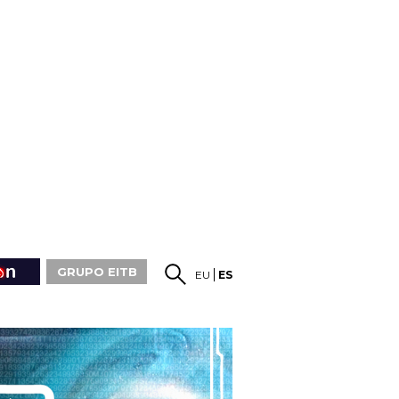
GRUPO EITB
EU
ES