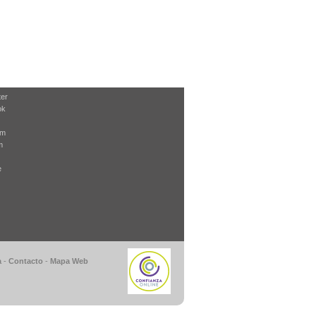
ter
ok
am
m
e
a
-
Contacto
-
Mapa Web