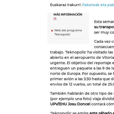
Euskaraz irakurri:
Paketeak eta pak
MÁS INFORMACIÓN
(1)
Esta sema
su transpo
Web del programa
ser muy co
'Teknopolis'
Cada vez c
consecuenc
trabajo. 'Teknopolis' ha visitado l
abierto en el aeropuerto de Vitoria
urgente. El objetivo del reportaj
entreguen un paquete a las 9 de la
norte de Europa. Por supuesto, se 
primer avión a las 3:30 hasta que d
envíos de 12 vuelos, un total de 2
También hablarán de otro tipo de 
(por ejemplo una foto) viaja divid
UPV/EHU Josu Doncel
contará cómo
'Teknopolis' se emite
este sábado e