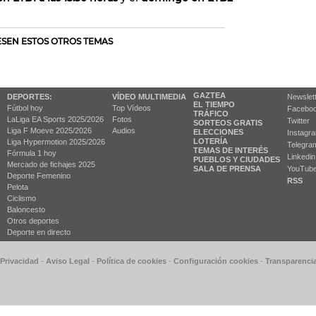
RESEN ESTOS OTROS TEMAS
GAZTEA
DEPORTES:
VÍDEO MULTIMEDIA
Newslet
EL TIEMPO
Fútbol hoy
Top Vídeos
Facebo
TRÁFICO
LaLiga EA Sports 2025/2026
Fotos
Twitter
SORTEOS GRATIS
Liga F Moeve 2025/2026
Audios
ELECCIONES
Instagr
LOTERÍA
Liga Hypermotion 2025/2026
Telegra
TEMAS DE INTERÉS
Fórmula 1 hoy
Linkedin
PUEBLOS Y CIUDADES
Mercado de fichajes 2025
SALA DE PRENSA
YouTub
Deporte Femenino
RSS
Pelota
Ciclismo
Baloncesto
Otros deportes
Deporte en directo
 Privacidad
-
Aviso Legal
-
Política de cookies
-
Configuración cookies
-
Transparenci