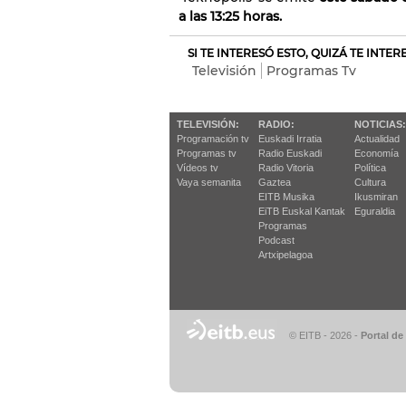
a las 13:25 horas.
SI TE INTERESÓ ESTO, QUIZÁ TE INTE
Televisión
Programas Tv
TELEVISIÓN:
RADIO:
NOTICIAS:
Programación tv
Euskadi Irratia
Actualidad
Programas tv
Radio Euskadi
Economía
Vídeos tv
Radio Vitoria
Política
Vaya semanita
Gaztea
Cultura
EITB Musika
Ikusmiran
EiTB Euskal Kantak
Eguraldia
Programas
Podcast
Artxipelagoa
© EITB - 2026
-
Portal de