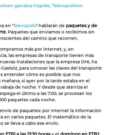
eteen garraioa hizpide, 'Teknopolis'en
na en
'
Teknopolis
'
hablarán de
paquetes y de
rte
. Paquetes que enviamos o recibimos sin
nscientes del camino que recorren.
ompramos más por internet, y, en
ia, las empresas de transporte tienen más
as nuevas instalaciones que la empresa DHL ha
-Gasteiz, para conocer las claves del transporte
e es entender cómo es posible que nos
 mañana, si ayer por la tarde estaba en el
trabaja de noche. Y desde que aterriza el
espega el último a las 7:00, se procesan los
5.000 paquetes cada noche.
envío de paquetes: por internet la información
ida en varios paquetes. El matemático de la
 se lleva a cabo ese envío.
n ETB1 a las 13:30 horas
y el
domingo en ETB2