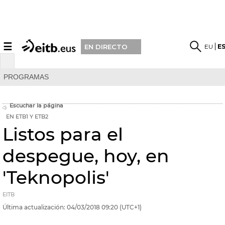
☰
EU
E
EN DIRECTO
PROGRAMAS
Escuchar la página
EN ETB1 Y ETB2
Listos para el
despegue, hoy, en
'Teknopolis'
EITB
Última actualización:
04/03/2018
09:20
(UTC+1)