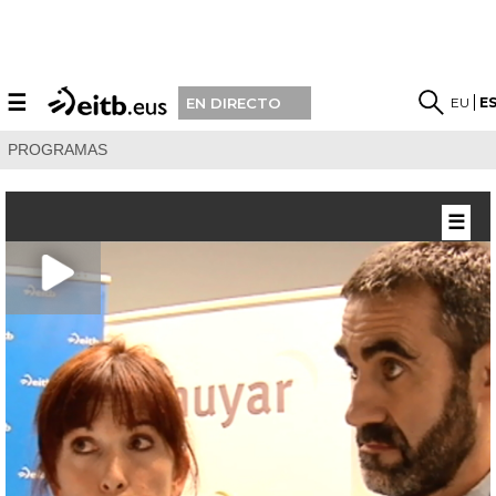
☰
EU
E
EN DIRECTO
PROGRAMAS
☰