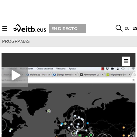
☰
EU
E
EN DIRECTO
PROGRAMAS
☰