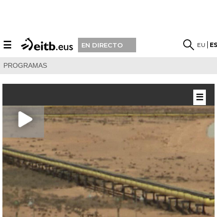
☰
EU
E
EN DIRECTO
PROGRAMAS
☰