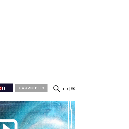
GRUPO EITB
EU
ES