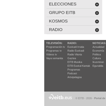
ELECCIONES
GRUPO EITB
KOSMOS
RADIO
TELEVISIÓN:
RADIO:
NOTICIAS:
Programación tv
Euskadi Irratia
Actualidad
Programas tv
Radio Euskadi
Economía
Vídeos tv
Radio Vitoria
Política
Vaya semanita
Gaztea
Cultura
EITB Musika
Ikusmiran
EiTB Euskal Kantak
Eguraldia
Programas
Podcast
Artxipelagoa
© EITB - 2026
-
Portal de