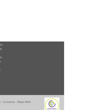
ter
ok
am
m
e
a
-
Contacto
-
Mapa Web