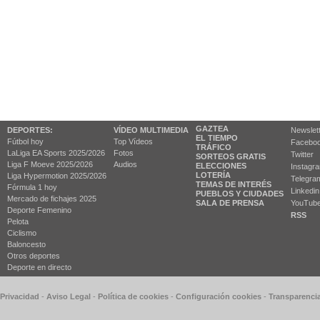
GAZTEA
DEPORTES:
VÍDEO MULTIMEDIA
Newslet
EL TIEMPO
Fútbol hoy
Top Vídeos
Facebo
TRÁFICO
LaLiga EA Sports 2025/2026
Fotos
Twitter
SORTEOS GRATIS
Liga F Moeve 2025/2026
Audios
ELECCIONES
Instagr
LOTERÍA
Liga Hypermotion 2025/2026
Telegra
TEMAS DE INTERÉS
Fórmula 1 hoy
Linkedin
PUEBLOS Y CIUDADES
Mercado de fichajes 2025
SALA DE PRENSA
YouTub
Deporte Femenino
RSS
Pelota
Ciclismo
Baloncesto
Otros deportes
Deporte en directo
 Privacidad
-
Aviso Legal
-
Política de cookies
-
Configuración cookies
-
Transparenci