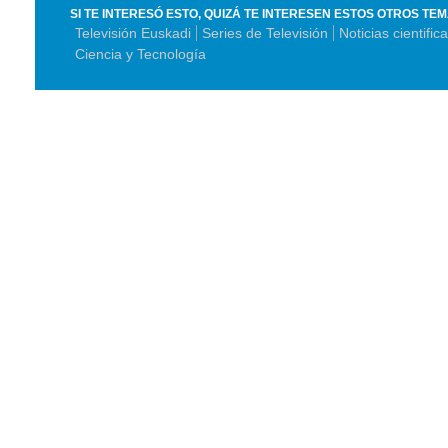
SI TE INTERESÓ ESTO, QUIZÁ TE INTERESEN ESTOS OTROS TE
Televisión Euskadi
Series de Televisión
Noticias cientific
Ciencia y Tecnología