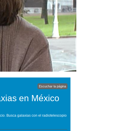
Escuchar la página
axias en México
acio. Busca galaxias con el radiotelescopio