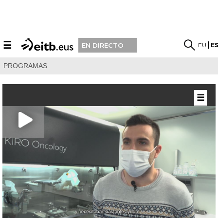
☰
EU
E
EN DIRECTO
PROGRAMAS
☰