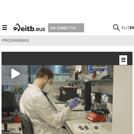
☰
EU
E
EN DIRECTO
PROGRAMAS
☰