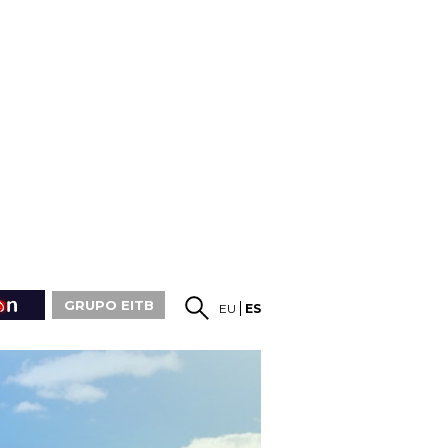
GRUPO EITB
EU
ES