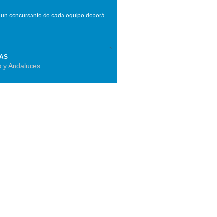
e un concursante de cada equipo deberá
MAS
s y Andaluces