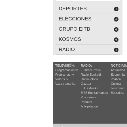
DEPORTES
ELECCIONES
GRUPO EITB
KOSMOS
RADIO
TELEVISIÓN:
RADIO:
NOTICIAS:
Programación tv
Euskadi Irratia
Actualidad
Programas tv
Radio Euskadi
Economía
Vídeos tv
Radio Vitoria
Política
Vaya semanita
Gaztea
Cultura
EITB Musika
Ikusmiran
EiTB Euskal Kantak
Eguraldia
Programas
Podcast
Artxipelagoa