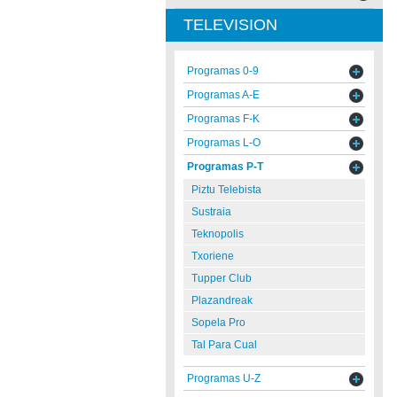
TELEVISION
Programas 0-9
Programas A-E
Programas F-K
Programas L-O
Programas P-T
Piztu Telebista
Sustraia
Teknopolis
Txoriene
Tupper Club
Plazandreak
Sopela Pro
Tal Para Cual
Programas U-Z