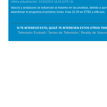
Última actualización:
14/10/2015
16:16
(UTC+2)
Vascos y andaluces se esfuerzan al máximo en las pruebas, debido a qu
abandonar el programa el próximo lunes. A las 22:30 en ETB2 y eitb.eus.
SI TE INTERESÓ ESTO, QUIZÁ TE INTERESEN ESTOS OTROS TE
Televisión Euskadi
Series de Televisión
Reality de Vasco