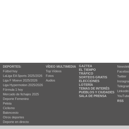
GAZTEA
DEPORTES:
VÍDEO MULTIMEDIA
Newslet
EL TIEMPO
Fútbol hoy
Top Vídeos
Facebo
TRÁFICO
LaLiga EA Sports 2025/2026
Fotos
Twitter
SORTEOS GRATIS
Liga F Moeve 2025/2026
Audios
ELECCIONES
Instagr
LOTERÍA
Liga Hypermotion 2025/2026
Telegra
TEMAS DE INTERÉS
Fórmula 1 hoy
Linkedin
PUEBLOS Y CIUDADES
Mercado de fichajes 2025
SALA DE PRENSA
YouTub
Deporte Femenino
RSS
Pelota
Ciclismo
Baloncesto
Otros deportes
Deporte en directo