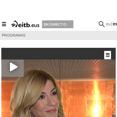
☰
EU
E
EN DIRECTO
PROGRAMAS
☰