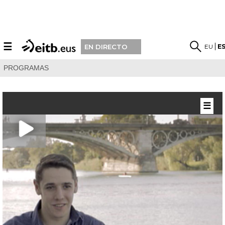
☰
EU
E
EN DIRECTO
PROGRAMAS
☰