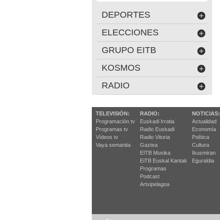
DEPORTES
ELECCIONES
GRUPO EITB
KOSMOS
RADIO
TELEVISIÓN:
RADIO:
NOTICIAS:
Programación tv
Euskadi Irratia
Actualidad
Programas tv
Radio Euskadi
Economía
Vídeos tv
Radio Vitoria
Política
Vaya semanita
Gaztea
Cultura
EITB Musika
Ikusmiran
EiTB Euskal Kantak
Eguraldia
Programas
Podcast
Artxipelagoa