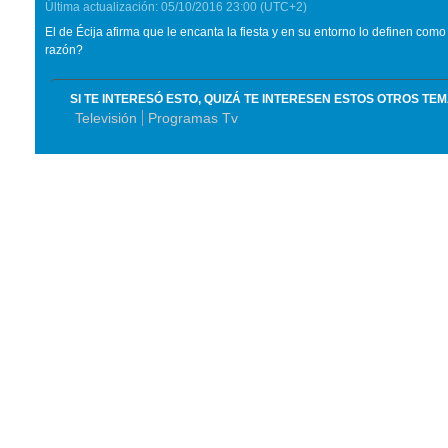
Última actualización:
05/10/2016
23:00
(UTC+2)
El de Écija afirma que le encanta la fiesta y en su entorno lo definen com
razón?
SI TE INTERESÓ ESTO, QUIZÁ TE INTERESEN ESTOS OTROS TE
Televisión
Programas Tv