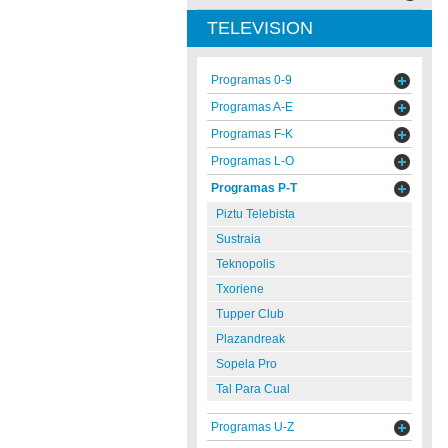
TELEVISION
Programas 0-9
Programas A-E
Programas F-K
Programas L-O
Programas P-T
Piztu Telebista
Sustraia
Teknopolis
Txoriene
Tupper Club
Plazandreak
Sopela Pro
Tal Para Cual
Programas U-Z