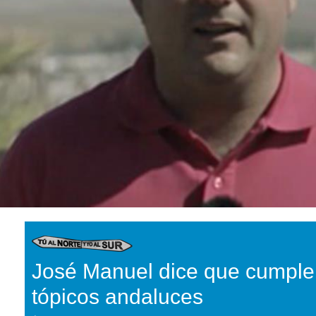
José Manuel dice que cumple 
tópicos andaluces