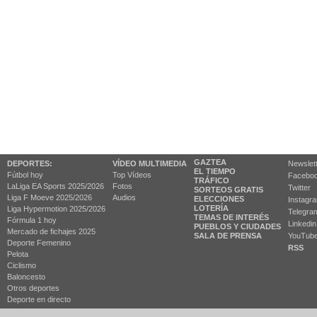
GAZTEA
DEPORTES:
VÍDEO MULTIMEDIA
Newslet
EL TIEMPO
Fútbol hoy
Top Vídeos
Facebo
TRÁFICO
LaLiga EA Sports 2025/2026
Fotos
Twitter
SORTEOS GRATIS
Liga F Moeve 2025/2026
Audios
ELECCIONES
Instagr
LOTERÍA
Liga Hypermotion 2025/2026
Telegra
TEMAS DE INTERÉS
Fórmula 1 hoy
Linkedin
PUEBLOS Y CIUDADES
Mercado de fichajes 2025
SALA DE PRENSA
YouTub
Deporte Femenino
RSS
Pelota
Ciclismo
Baloncesto
Otros deportes
Deporte en directo