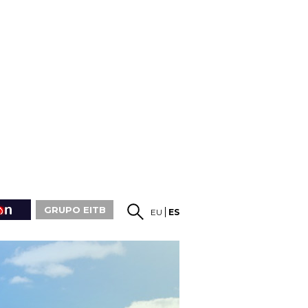
GRUPO EITB
EU
ES