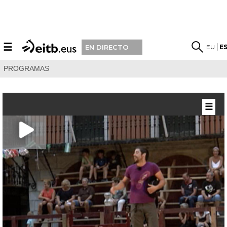
☰
EU
E
EN DIRECTO
PROGRAMAS
☰