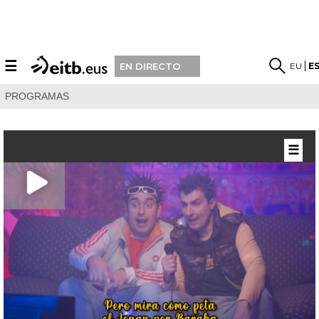
☰
EU
E
EN DIRECTO
PROGRAMAS
☰