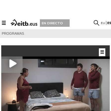
☰
EU
E
EN DIRECTO
PROGRAMAS
☰