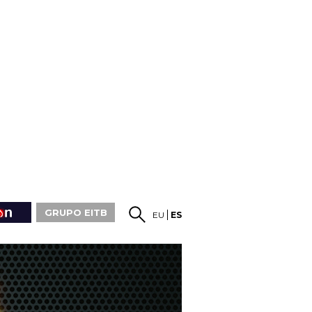
GRUPO EITB
EU
ES