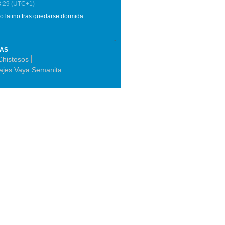
3:29
(UTC+1)
o latino tras quedarse dormida
MAS
Chistosos
ajes Vaya Semanita