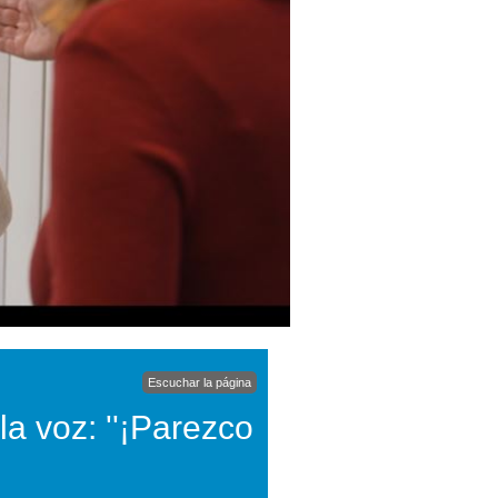
Escuchar la página
a voz: ''¡Parezco