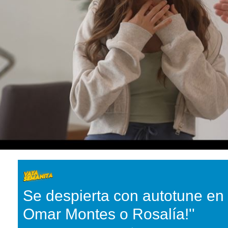
Se despierta con autotune en l
Omar Montes o Rosalía!''