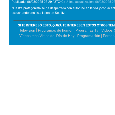
Publicado:
06/03/2025
23:29
(UTC+1)
Última actualización:
06/03/2025
2
Nuestra protagonista se ha despertado con autotune en la voz y con acent
escuchando una lista latina en Spotify.
SI TE INTERESÓ ESTO, QUIZÁ TE INTERESEN ESTOS OTROS TE
Televisión
Programas de humor
Programas Tv
Vídeos 
Vídeos más Vistos del Día de Hoy
Programación
Person