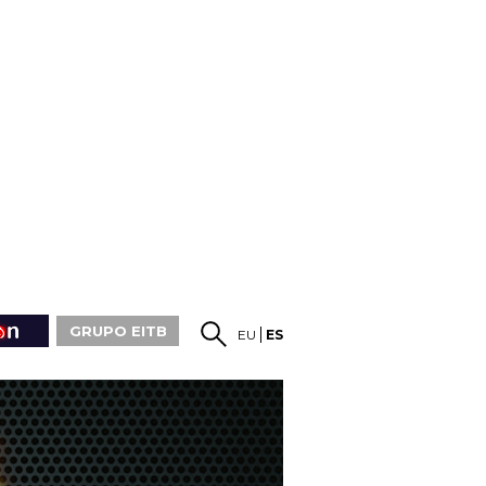
GRUPO EITB
EU
ES