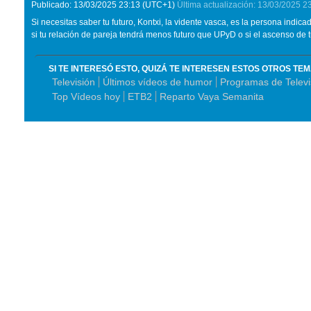
Publicado:
13/03/2025
23:13
(UTC+1)
Última actualización:
13/03/2025
2
Si necesitas saber tu futuro, Kontxi, la vidente vasca, es la persona indic
si tu relación de pareja tendrá menos futuro que UPyD o si el ascenso de 
SI TE INTERESÓ ESTO, QUIZÁ TE INTERESEN ESTOS OTROS TE
Televisión
Últimos vídeos de humor
Programas de Televi
Top Vídeos hoy
ETB2
Reparto Vaya Semanita