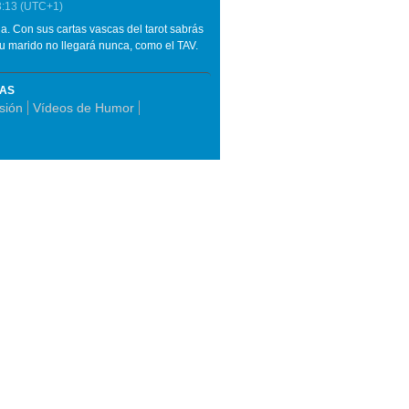
3:13
(UTC+1)
ada. Con sus cartas vascas del tarot sabrás
tu marido no llegará nunca, como el TAV.
MAS
sión
Vídeos de Humor