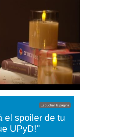
Escuchar la página
 el spoiler de tu
ue UPyD!''