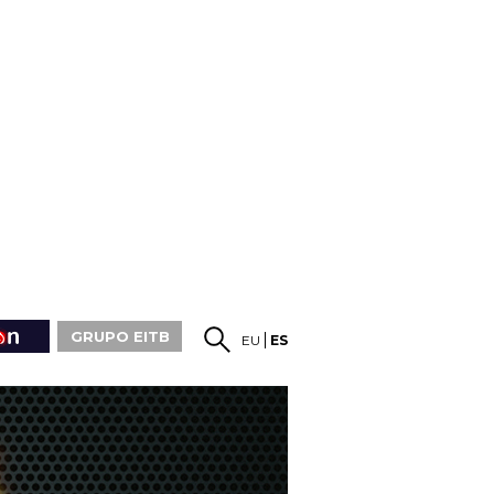
GRUPO EITB
EU
ES