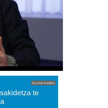
Escuchar la página
Osakidetza te
ra