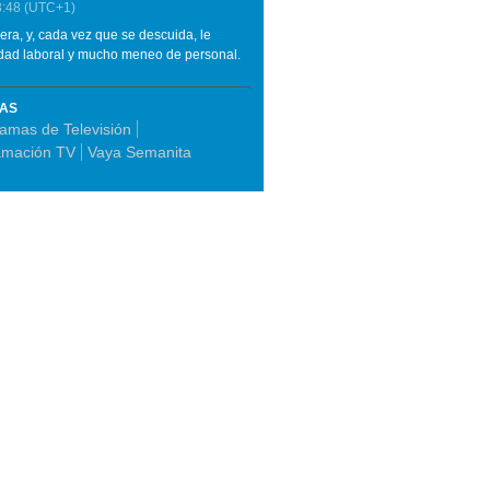
3:48
(UTC+1)
ra, y, cada vez que se descuida, le
idad laboral y mucho meneo de personal.
MAS
amas de Televisión
amación TV
Vaya Semanita