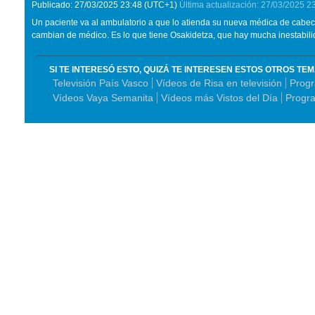
Publicado:
27/03/2025
23:48
(UTC+1)
Última actualización:
27/03/2025
2
Un paciente va al ambulatorio a que lo atienda su nueva médica de cabece
cambian de médico. Es lo que tiene Osakidetza, que hay mucha inestabil
SI TE INTERESÓ ESTO, QUIZÁ TE INTERESEN ESTOS OTROS TE
Televisión País Vasco
Vídeos de Risa en televisión
Progr
Vídeos Vaya Semanita
Vídeos más Vistos del Día
Progr