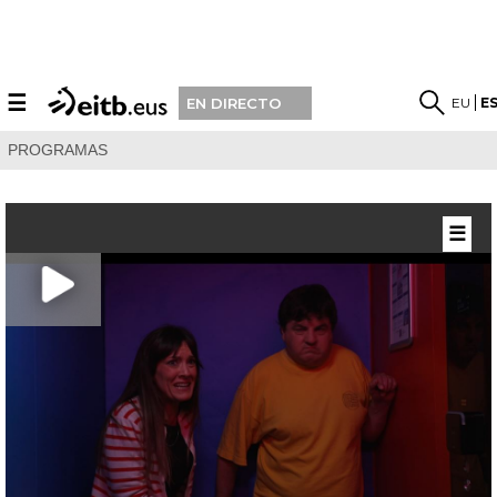
☰
EU
E
EN DIRECTO
PROGRAMAS
☰