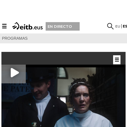
☰
EU
E
EN DIRECTO
PROGRAMAS
☰