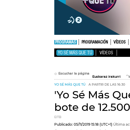
PROGRAMAS
PROGRAMACIÓN
VÍDEOS
YO SÉ MÁS QUE TÚ
VÍDEOS
Escuchar la página
Euskaraz irakurri
YO SÉ MÁS QUE TÚ
A PARTIR DE LAS 16:30
'Yo Sé Más Qu
bote de 12.500
EITB
Publicado:
05/11/2019
15:18
(UTC+1)
Última ac