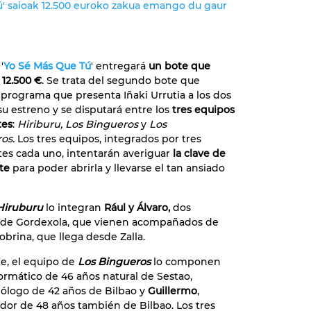
ú' saioak 12.500 euroko zakua emango du gaur
'
Yo Sé Más Que Tú
' entregará
un bote que
 12.500 €
. Se trata del segundo bote que
 programa que presenta Iñaki Urrutia a los dos
u estreno y se disputará entre los
tres equipos
tes
:
Hiriburu, Los Bingueros
y
Los
os.
Los tres equipos, integrados por tres
es cada uno, intentarán averiguar
la clave de
rte
para poder abrirla y llevarse el tan ansiado
Hiruburu
lo integran
Rául y Álvaro,
dos
de Gordexola, que vienen acompañados de
obrina, que llega desde Zalla.
te, el equipo de
Los Bingueros
lo componen
formático de 46 años natural de Sestao,
biólogo de 42 años de Bilbao y
Guillermo
,
r de 48 años también de Bilbao. Los tres