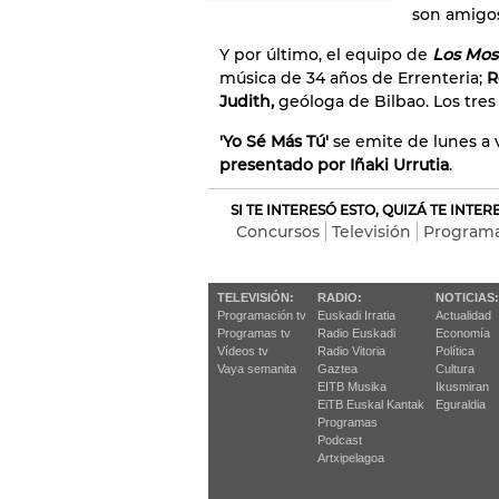
son amigo
Y por último, el equipo de
Los Mos
música de 34 años de Errenteria;
R
Judith,
geóloga de Bilbao. Los tres
'Yo Sé Más Tú'
se emite de lunes a 
presentado por Iñaki Urrutia
.
SI TE INTERESÓ ESTO, QUIZÁ TE INTE
Concursos
Televisión
Programa
TELEVISIÓN:
RADIO:
NOTICIAS:
Programación tv
Euskadi Irratia
Actualidad
Programas tv
Radio Euskadi
Economía
Vídeos tv
Radio Vitoria
Política
Vaya semanita
Gaztea
Cultura
EITB Musika
Ikusmiran
EiTB Euskal Kantak
Eguraldia
Programas
Podcast
Artxipelagoa