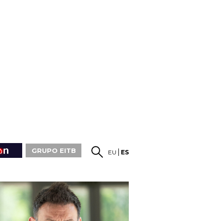
GRUPO EITB
EU
ES