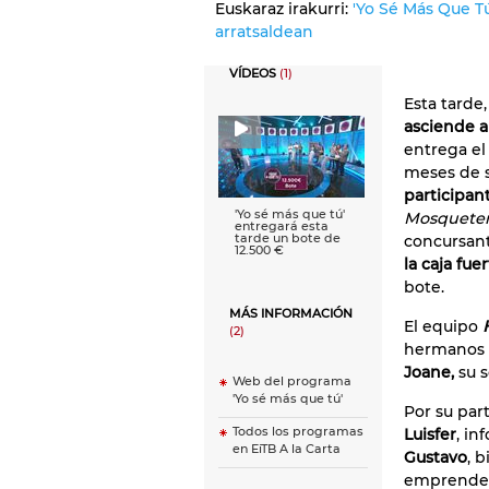
Euskaraz irakurri:
'Yo Sé Más Que T
arratsaldean
VÍDEOS
(1)
Esta tarde, 
asciende a
entrega el
meses de s
participan
'Yo sé más que tú'
Mosqueter
entregará esta
tarde un bote de
concursant
12.500 €
la caja fue
bote.
MÁS INFORMACIÓN
El equipo
(2)
hermanos 
Joane,
su s
Web del programa
'Yo sé más que tú'
Por su par
Todos los programas
Luisfer
, in
en EiTB A la Carta
Gustavo
, 
emprendedo