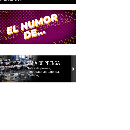
SALA DE PRENSA
Notas de prensa,
convocatorias, agenda,
fototeca,…