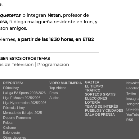
s.
queteros
lo integran
Natan,
profesor de
osa,
filóloga malagueña residente en Irun, y
 son amigos.
viernes,
a partir de las 16:30 horas, en ETB2
RESEN ESTOS OTROS TEMAS
s de Televisión
Programación
GAZTEA
DEPORTES:
VÍDEO MULTIMEDIA
Newslet
EL TIEMPO
Fútbol hoy
Top Vídeos
Facebo
TRÁFICO
LaLiga EA Sports 2025/2026
Fotos
Twitter
SORTEOS GRATIS
Liga F Moeve 2025/2026
Audios
ELECCIONES
Instagr
LOTERÍA
Liga Hypermotion 2025/2026
Telegra
TEMAS DE INTERÉS
Fórmula 1 hoy
Linkedin
PUEBLOS Y CIUDADES
Mercado de fichajes 2025
SALA DE PRENSA
YouTub
Deporte Femenino
RSS
Pelota
Ciclismo
Baloncesto
Otros deportes