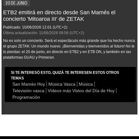
20 DE JUNIO
ETB2 emitirá en directo desde San Mamés el
concierto 'Mitoaroa III' de ZETAK
Publicado:
10/06/2026
12:01
(UTC+2)
Última actualización:
11/06/2026
09:56
(UTC+2)
No es solo un concierto. Será el espectáculo más grande que ha hecho nunca
el grupo ZETAK: Un mundo nuevo. ¡Bienvenidas y bienvenidos al futuro! No te
lo pierdas: el 20 de junio, en directo en ETB2 y en ETB ON, y también en las
plataformas GUAU y Primeran.
SI TE INTERESÓ ESTO, QUIZÁ TE INTERESEN ESTOS OTROS
TEMAS
San Mamés Hoy
Música Vasca
Música
Televisión vasca
Vídeos más Vistos del Día de Hoy
Programación