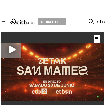
☰
EU
E
EN DIRECTO
☰