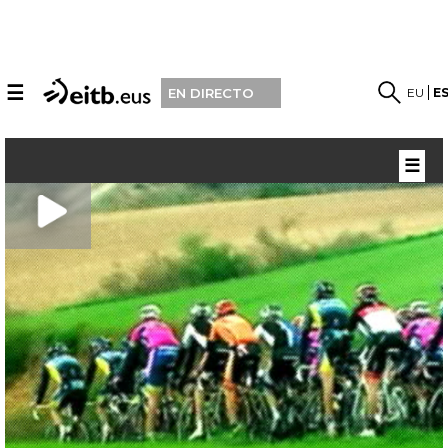
☰
EU
E
EN DIRECTO
☰