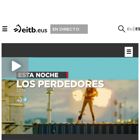
☰
EU
E
EN DIRECTO
☰