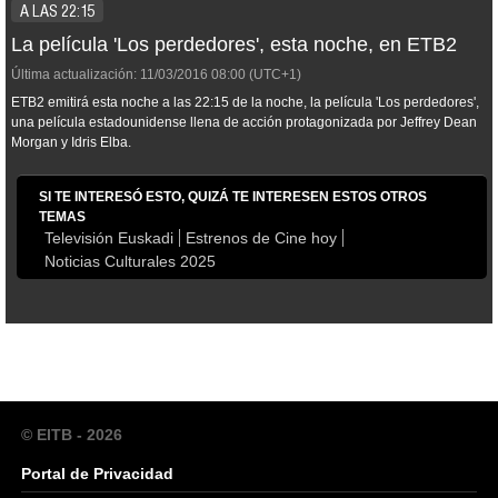
A LAS 22:15
La película 'Los perdedores', esta noche, en ETB2
Última actualización:
11/03/2016
08:00
(UTC+1)
ETB2 emitirá esta noche a las 22:15 de la noche, la película 'Los perdedores',
una película estadounidense llena de acción protagonizada por Jeffrey Dean
Morgan y Idris Elba.
SI TE INTERESÓ ESTO, QUIZÁ TE INTERESEN ESTOS OTROS
TEMAS
Televisión Euskadi
Estrenos de Cine hoy
Noticias Culturales 2025
© EITB - 2026
Portal de Privacidad