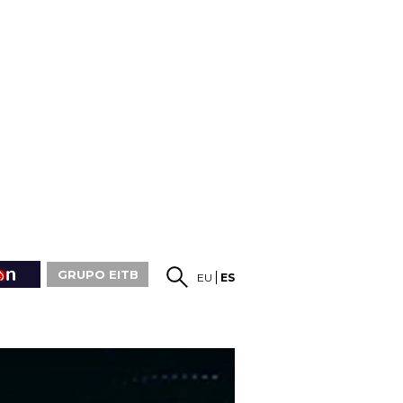
GRUPO EITB
EU
ES