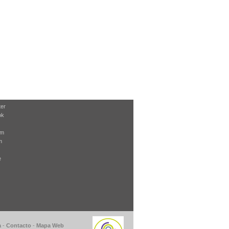
ter
ok
am
m
e
a
-
Contacto
-
Mapa Web