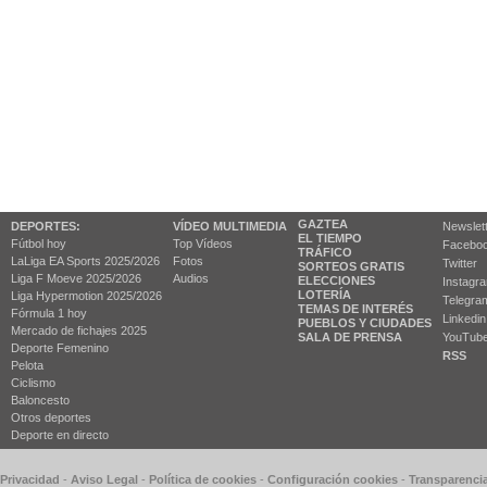
GAZTEA
DEPORTES:
VÍDEO MULTIMEDIA
Newslet
EL TIEMPO
Fútbol hoy
Top Vídeos
Facebo
TRÁFICO
LaLiga EA Sports 2025/2026
Fotos
Twitter
SORTEOS GRATIS
Liga F Moeve 2025/2026
Audios
ELECCIONES
Instagr
LOTERÍA
Liga Hypermotion 2025/2026
Telegra
TEMAS DE INTERÉS
Fórmula 1 hoy
Linkedin
PUEBLOS Y CIUDADES
Mercado de fichajes 2025
SALA DE PRENSA
YouTub
Deporte Femenino
RSS
Pelota
Ciclismo
Baloncesto
Otros deportes
Deporte en directo
 Privacidad
-
Aviso Legal
-
Política de cookies
-
Configuración cookies
-
Transparenci