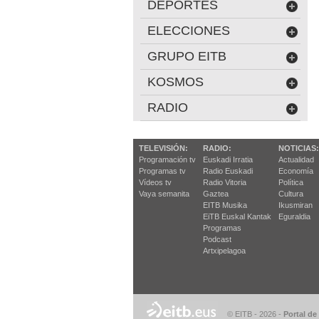
DEPORTES
ELECCIONES
GRUPO EITB
KOSMOS
RADIO
TELEVISIÓN:
RADIO:
NOTICIAS:
Programación tv
Euskadi Irratia
Actualidad
Programas tv
Radio Euskadi
Economía
Vídeos tv
Radio Vitoria
Política
Vaya semanita
Gaztea
Cultura
EITB Musika
Ikusmiran
EiTB Euskal Kantak
Eguraldia
Programas
Podcast
Artxipelagoa
© EITB - 2026
-
Portal de