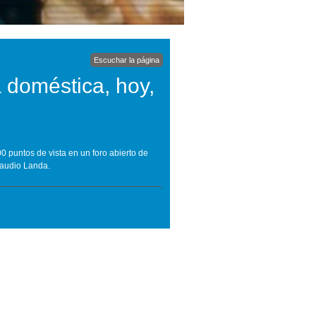
Escuchar la página
 doméstica, hoy,
 puntos de vista en un foro abierto de
laudio Landa.