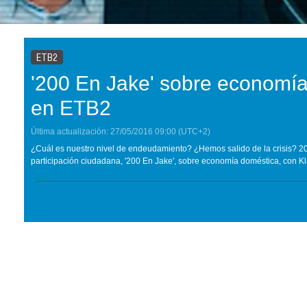
ETB2
'200 En Jake' sobre economía
en ETB2
Última actualización:
27/05/2016
09:00
(UTC+2)
¿Cuál es nuestro nivel de endeudamiento? ¿Hemos salido de la crisis? 200
participación ciudadana, '200 En Jake', sobre economía doméstica, con K