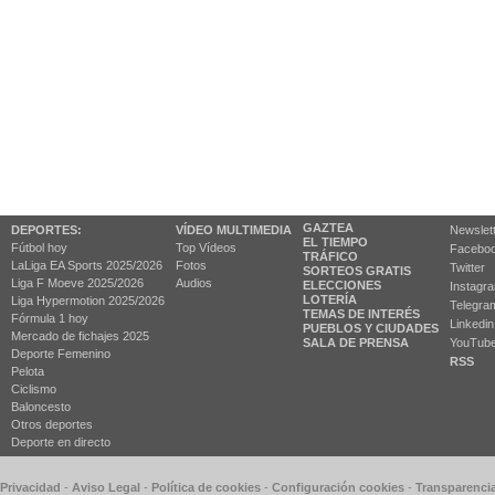
GAZTEA
DEPORTES:
VÍDEO MULTIMEDIA
Newslet
EL TIEMPO
Fútbol hoy
Top Vídeos
Facebo
TRÁFICO
LaLiga EA Sports 2025/2026
Fotos
Twitter
SORTEOS GRATIS
Liga F Moeve 2025/2026
Audios
ELECCIONES
Instagr
LOTERÍA
Liga Hypermotion 2025/2026
Telegra
TEMAS DE INTERÉS
Fórmula 1 hoy
Linkedin
PUEBLOS Y CIUDADES
Mercado de fichajes 2025
SALA DE PRENSA
YouTub
Deporte Femenino
RSS
Pelota
Ciclismo
Baloncesto
Otros deportes
Deporte en directo
 Privacidad
-
Aviso Legal
-
Política de cookies
-
Configuración cookies
-
Transparenci