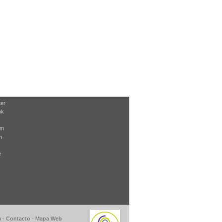
ter
ok
am
m
e
a
-
Contacto
-
Mapa Web