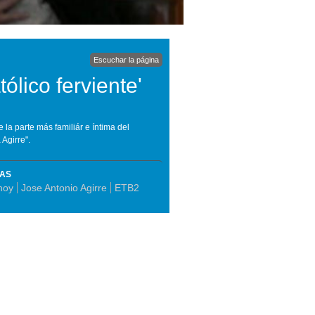
Escuchar la página
tólico ferviente'
e la parte más familiár e íntima del
Agirre".
MAS
hoy
Jose Antonio Agirre
ETB2