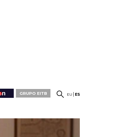
GRUPO EITB
EU
ES