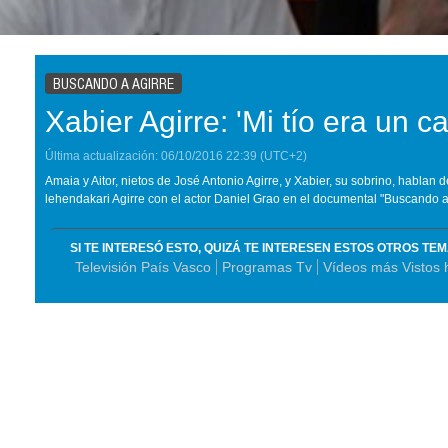
BUSCANDO A AGIRRE
Xabier Agirre: 'Mi tío era un ca
Última actualización:
06/10/2016
22:39
(UTC+2)
Amaia y Aitor, nietos de José Antonio Agirre, y Xabier, su sobrino, hablan d
lehendakari Agirre con el actor Daniel Grao en el documental "Buscando a 
SI TE INTERESÓ ESTO, QUIZÁ TE INTERESEN ESTOS OTROS TE
Televisión País Vasco
Programas Tv
Vídeos más Vistos 