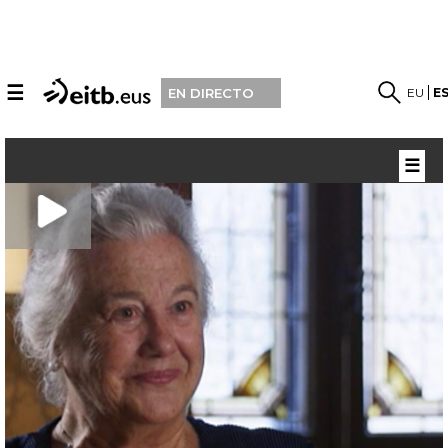
☰
EU
E
EN DIRECTO
☰