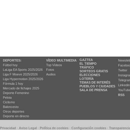
GAZTEA
DEPORTES:
VÍDEO MULTIMEDIA
Newslet
EL TIEMPO
Fútbol hoy
Top Vídeos
Facebo
TRÁFICO
LaLiga EA Sports 2025/2026
Fotos
Twitter
SORTEOS GRATIS
Liga F Moeve 2025/2026
Audios
ELECCIONES
Instagr
LOTERÍA
Liga Hypermotion 2025/2026
Telegra
TEMAS DE INTERÉS
Fórmula 1 hoy
Linkedin
PUEBLOS Y CIUDADES
Mercado de fichajes 2025
SALA DE PRENSA
YouTub
Deporte Femenino
RSS
Pelota
Ciclismo
Baloncesto
Otros deportes
Deporte en directo
 Privacidad
-
Aviso Legal
-
Política de cookies
-
Configuración cookies
-
Transparenci