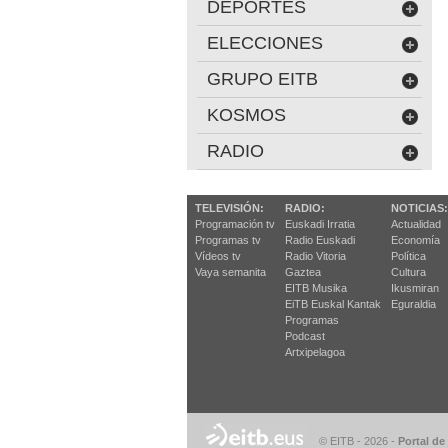
DEPORTES
ELECCIONES
GRUPO EITB
KOSMOS
RADIO
TELEVISIÓN:
RADIO:
NOTICIAS:
Programación tv
Euskadi Irratia
Actualidad
Programas tv
Radio Euskadi
Economía
Vídeos tv
Radio Vitoria
Política
Vaya semanita
Gaztea
Cultura
EITB Musika
Ikusmiran
EiTB Euskal Kantak
Eguraldia
Programas
Podcast
Artxipelagoa
© EITB - 2026
-
Portal de