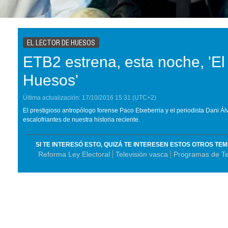
EL LECTOR DE HUESOS
ETB2 estrena, esta noche, 'El
Huesos'
Última actualización:
17/10/2016
15:31
(UTC+2)
El prestigioso antropólogo forense Paco Etxeberria y el periodista Dani Á
escalofriantes de nuestra historia reciente.
SI TE INTERESÓ ESTO, QUIZÁ TE INTERESEN ESTOS OTROS TE
Reforma Ley Electoral
Televisión vasca
Programas de Te