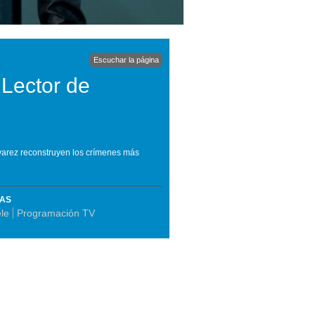
Escuchar la página
 Lector de
lvarez reconstruyen los crímenes más
MAS
le
Programación TV