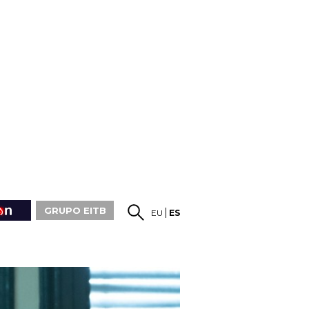
GRUPO EITB
EU
ES