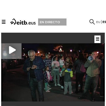
☰
EU
E
EN DIRECTO
☰