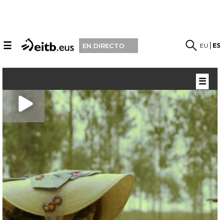
☰
EU
E
EN DIRECTO
☰