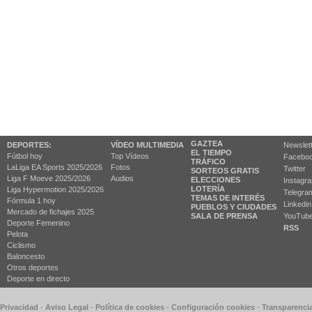
GAZTEA
DEPORTES:
VÍDEO MULTIMEDIA
Newslet
EL TIEMPO
Fútbol hoy
Top Vídeos
Facebo
TRÁFICO
LaLiga EA Sports 2025/2026
Fotos
Twitter
SORTEOS GRATIS
Liga F Moeve 2025/2026
Audios
ELECCIONES
Instagr
LOTERÍA
Liga Hypermotion 2025/2026
Telegra
TEMAS DE INTERÉS
Fórmula 1 hoy
Linkedin
PUEBLOS Y CIUDADES
Mercado de fichajes 2025
SALA DE PRENSA
YouTub
Deporte Femenino
RSS
Pelota
Ciclismo
Baloncesto
Otros deportes
Deporte en directo
 Privacidad
-
Aviso Legal
-
Política de cookies
-
Configuración cookies
-
Transparenci