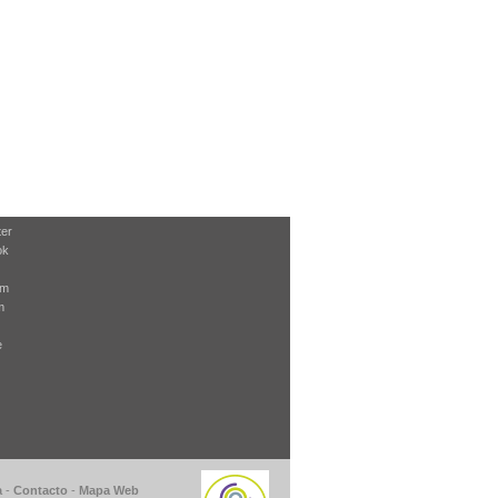
ter
ok
am
m
e
a
-
Contacto
-
Mapa Web