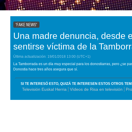
'FAKE NEWS'
Una madre denuncia, desde e
sentirse víctima de la Tambor
Última actualización:
19/01/2018
13:00
(UTC+1)
La Tamborrada es un día muy especial para los donostiarras, pero ¿se p
Donostia hace tres años asegura que sí.
SI TE INTERESÓ ESTO, QUIZÁ TE INTERESEN ESTOS OTROS TE
Televisión Euskal Herria
Vídeos de Risa en televisión
Pr