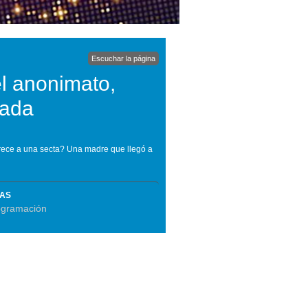
Escuchar la página
l anonimato,
rada
arece a una secta? Una madre que llegó a
MAS
ogramación