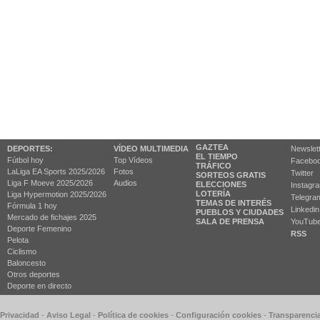
GAZTEA
DEPORTES:
VÍDEO MULTIMEDIA
Newslet
EL TIEMPO
Fútbol hoy
Top Vídeos
Facebo
TRÁFICO
LaLiga EA Sports 2025/2026
Fotos
Twitter
SORTEOS GRATIS
Liga F Moeve 2025/2026
Audios
ELECCIONES
Instagr
LOTERÍA
Liga Hypermotion 2025/2026
Telegra
TEMAS DE INTERÉS
Fórmula 1 hoy
Linkedin
PUEBLOS Y CIUDADES
Mercado de fichajes 2025
SALA DE PRENSA
YouTub
Deporte Femenino
RSS
Pelota
Ciclismo
Baloncesto
Otros deportes
Deporte en directo
 Privacidad
-
Aviso Legal
-
Política de cookies
-
Configuración cookies
-
Transparenci