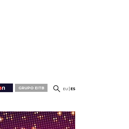
GRUPO EITB
EU
ES