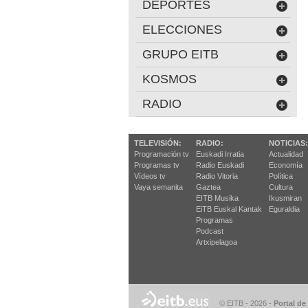
DEPORTES
ELECCIONES
GRUPO EITB
KOSMOS
RADIO
TELEVISIÓN:
RADIO:
NOTICIAS:
Programación tv
Euskadi Irratia
Actualidad
Programas tv
Radio Euskadi
Economía
Vídeos tv
Radio Vitoria
Política
Vaya semanita
Gaztea
Cultura
EITB Musika
Ikusmiran
EiTB Euskal Kantak
Eguraldia
Programas
Podcast
Artxipelagoa
© EITB - 2026
-
Portal de