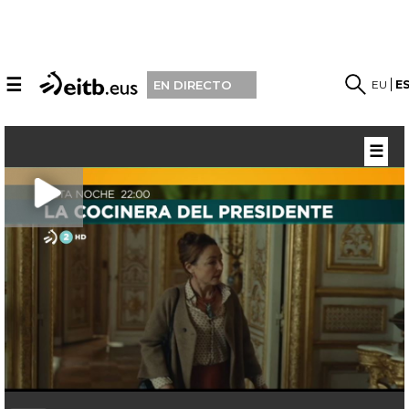
☰
EU
E
EN DIRECTO
☰