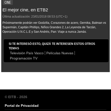
CINE
El mejor cine, en ETB2
Última actualización:
23/01/2018
08:53
(UTC+1)
Próximamente podrán ver
Godzilla
,
Corazones de acero, Gernika, Batman vs
Supermán, Capitán Phillips, Niños Grandes 2, La Leyenda de Tarzán,
Operación U.N.C.L.E y San Andrés, Pan: Viaje a nunca Jamás.
SI TE INTERESÓ ESTO, QUIZÁ TE INTERESEN ESTOS OTROS
TEMAS
Televisión País Vasco
Películas Nuevas
Programación TV
© EITB - 2026
Portal de Privacidad