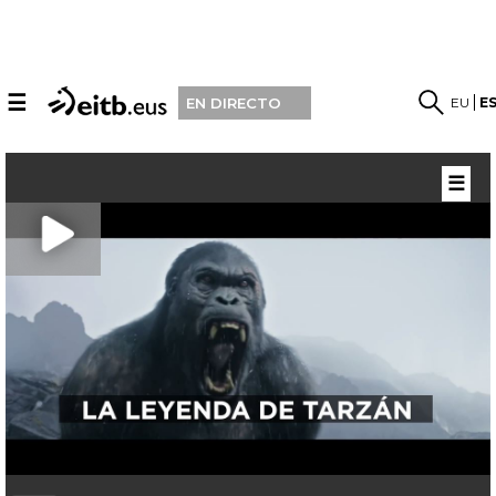
☰
EU
E
EN DIRECTO
☰