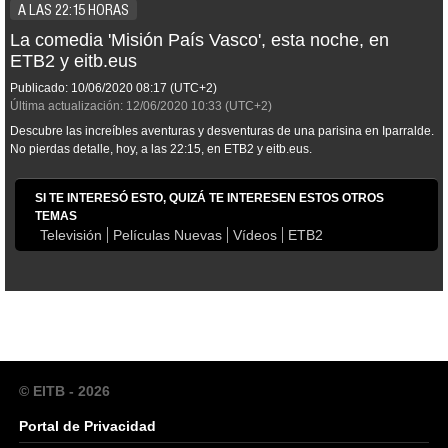
A LAS 22:15 HORAS
La comedia 'Misión País Vasco', esta noche, en
ETB2 y eitb.eus
Publicado:
10/06/2020
08:17
(UTC+2)
Última actualización:
12/06/2020
10:33
(UTC+2)
Descubre las increíbles aventuras y desventuras de una parisina en Iparralde.
No pierdas detalle, hoy, a las 22:15, en ETB2 y eitb.eus.
SI TE INTERESÓ ESTO, QUIZÁ TE INTERESEN ESTOS OTROS
TEMAS
Televisión
Películas Nuevas
Vídeos
ETB2
© EITB - 2026
Portal de Privacidad