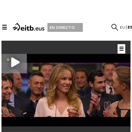
☰
EU
E
EN DIRECTO
☰