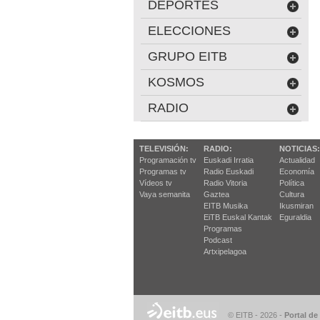
DEPORTES
ELECCIONES
GRUPO EITB
KOSMOS
RADIO
TELEVISIÓN:
RADIO:
NOTICIAS:
Programación tv
Euskadi Irratia
Actualidad
Programas tv
Radio Euskadi
Economía
Vídeos tv
Radio Vitoria
Política
Vaya semanita
Gaztea
Cultura
EITB Musika
Ikusmiran
EiTB Euskal Kantak
Eguraldia
Programas
Podcast
Artxipelagoa
© EITB - 2026
-
Portal de