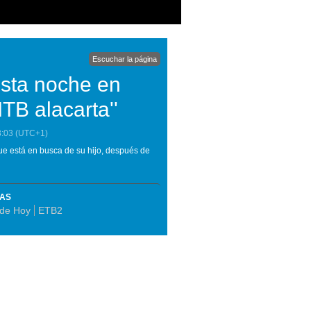
Escuchar la página
esta noche en
ITB alacarta''
3:03
(UTC+1)
ue está en busca de su hijo, después de
MAS
 de Hoy
ETB2