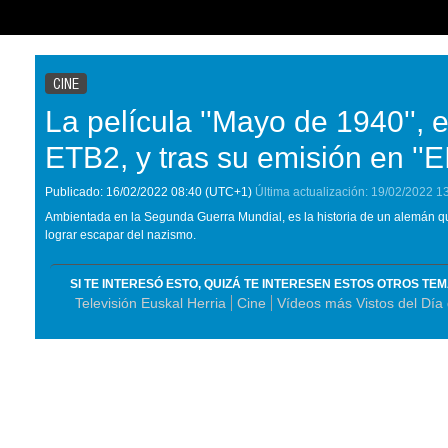
CINE
La película ''Mayo de 1940'', 
ETB2, y tras su emisión en ''E
Publicado:
16/02/2022
08:40
(UTC+1)
Última actualización:
19/02/2022
1
Ambientada en la Segunda Guerra Mundial, es la historia de un alemán q
lograr escapar del nazismo.
SI TE INTERESÓ ESTO, QUIZÁ TE INTERESEN ESTOS OTROS TE
Televisión Euskal Herria
Cine
Vídeos más Vistos del Día