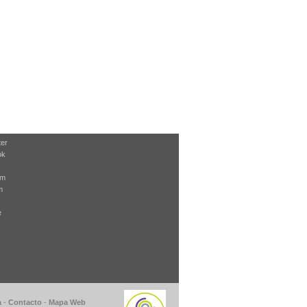
ter
ok
am
m
e
a
-
Contacto
-
Mapa Web