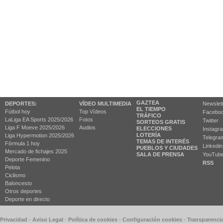
GAZTEA
DEPORTES:
VÍDEO MULTIMEDIA
Newslet
EL TIEMPO
Fútbol hoy
Top Vídeos
Facebo
TRÁFICO
LaLiga EA Sports 2025/2026
Fotos
Twitter
SORTEOS GRATIS
Liga F Moeve 2025/2026
Audios
ELECCIONES
Instagr
LOTERÍA
Liga Hypermotion 2025/2026
Telegra
TEMAS DE INTERÉS
Fórmula 1 hoy
Linkedin
PUEBLOS Y CIUDADES
Mercado de fichajes 2025
SALA DE PRENSA
YouTub
Deporte Femenino
RSS
Pelota
Ciclismo
Baloncesto
Otros deportes
Deporte en directo
 Privacidad
-
Aviso Legal
-
Política de cookies
-
Configuración cookies
-
Transparenci