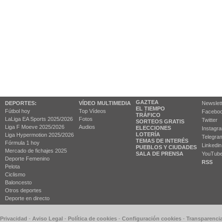
GAZTEA
DEPORTES:
VÍDEO MULTIMEDIA
Newslet
EL TIEMPO
Fútbol hoy
Top Vídeos
Facebo
TRÁFICO
LaLiga EA Sports 2025/2026
Fotos
Twitter
SORTEOS GRATIS
Liga F Moeve 2025/2026
Audios
ELECCIONES
Instagr
LOTERÍA
Liga Hypermotion 2025/2026
Telegra
TEMAS DE INTERÉS
Fórmula 1 hoy
Linkedin
PUEBLOS Y CIUDADES
Mercado de fichajes 2025
SALA DE PRENSA
YouTub
Deporte Femenino
RSS
Pelota
Ciclismo
Baloncesto
Otros deportes
Deporte en directo
 Privacidad
-
Aviso Legal
-
Política de cookies
-
Configuración cookies
-
Transparenci