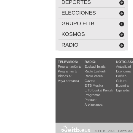
DEPORTES
ELECCIONES
GRUPO EITB
KOSMOS
RADIO
TELEVISIÓN:
RADIO:
NOTICIAS:
Programación tv
Euskadi Irratia
Actualidad
Programas tv
Radio Euskadi
Economía
Vídeos tv
Radio Vitoria
Política
Vaya semanita
Gaztea
Cultura
EITB Musika
Ikusmiran
EiTB Euskal Kantak
Eguraldia
Programas
Podcast
Artxipelagoa
© EITB - 2026
-
Portal de