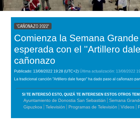
'CAÑONAZO 2022'
Comienza la Semana Grande 
esperada con el ''Artillero dale
cañonazo
Publicado:
13/08/2022
19:28
(UTC+2)
Última actualización:
13/08/2022
1
La tradicional canción "Artillero dale fuego" ha dado paso al cañonazo pa
SI TE INTERESÓ ESTO, QUIZÁ TE INTERESEN ESTOS OTROS TE
Ayuntamiento de Donostia San Sebastián
Semana Grande
Gipuzkoa
Televisión
Programas de Televisión
Vídeos
F