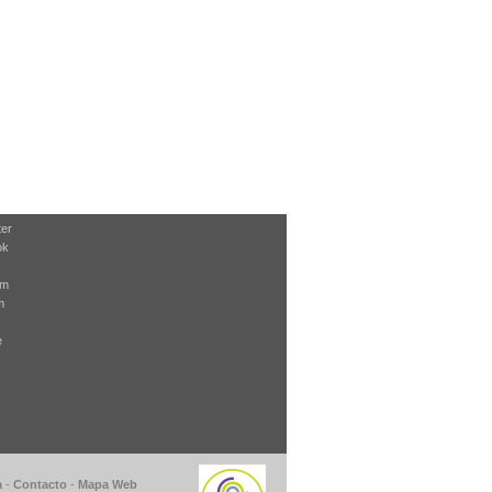
ter
ok
am
m
e
a
-
Contacto
-
Mapa Web