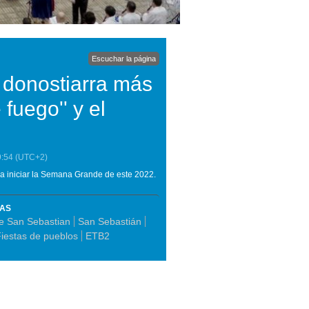
Escuchar la página
donostiarra más
 fuego'' y el
9:54
(UTC+2)
ra iniciar la Semana Grande de este 2022.
MAS
 San Sebastian
San Sebastián
iestas de pueblos
ETB2