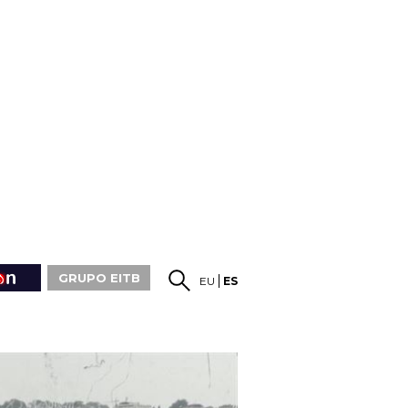
GRUPO EITB
EU
ES