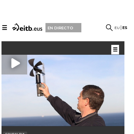
☰
EU
ES
EN DIRECTO
☰