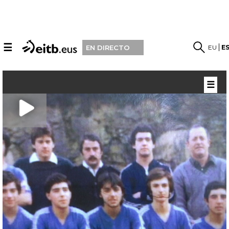
☰
EU
E
EN DIRECTO
☰