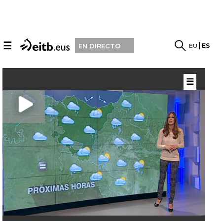
☰
EU
ES
EN DIRECTO
☰