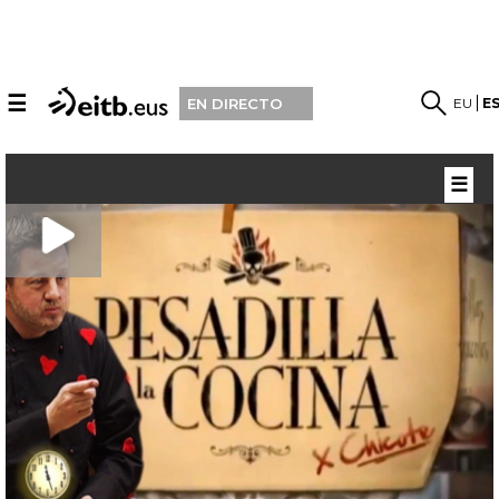
☰
EU
E
EN DIRECTO
☰