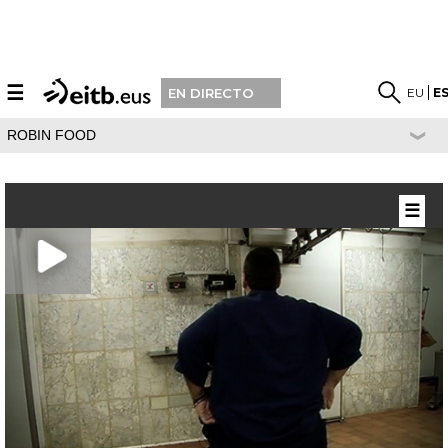
☰
EU
E
EN DIRECTO
ROBIN FOOD
☰