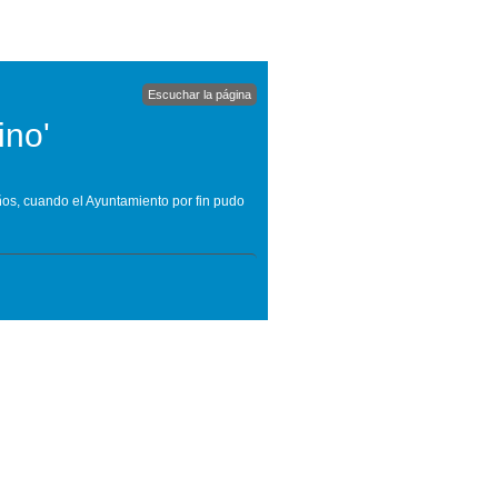
Escuchar la página
ino'
ños, cuando el Ayuntamiento por fin pudo