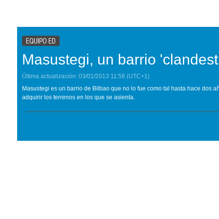
EQUIPO ED
Masustegi, un barrio 'clandest
Última actualización:
03/01/2013
11:56
(UTC+1)
Masustegi es un barrio de Bilbao que no lo fue como tal hasta hace dos a
adquirir los terrenos en los que se asienta.