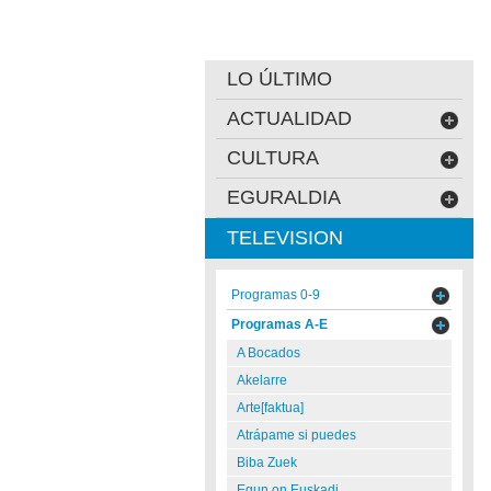
LO ÚLTIMO
ACTUALIDAD
CULTURA
EGURALDIA
TELEVISION
Programas 0-9
Programas A-E
A Bocados
Akelarre
Arte[faktua]
Atrápame si puedes
Biba Zuek
Egun on Euskadi