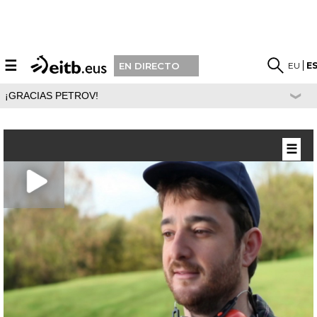
☰
EU
E
EN DIRECTO
¡GRACIAS PETROV!
☰