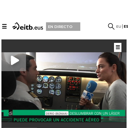
☰
EU
E
EN DIRECTO
☰