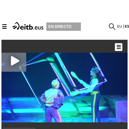
☰
EU
E
EN DIRECTO
☰