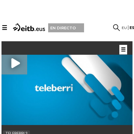
☰
EU
E
EN DIRECTO
☰
TELEBERRI 2